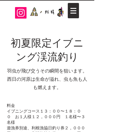
​初夏限定イブニ
ング渓流釣り
羽虫が飛び交うその瞬間を狙います。
​西日の河原は生命が溢れ、虫も魚も人
も燃えます。
料金
イブニングコース１３：００〜１８：０
０ お１人様１２，０００円 １名様〜３
名様
遊漁券別途、利根漁協日釣り券２，０００