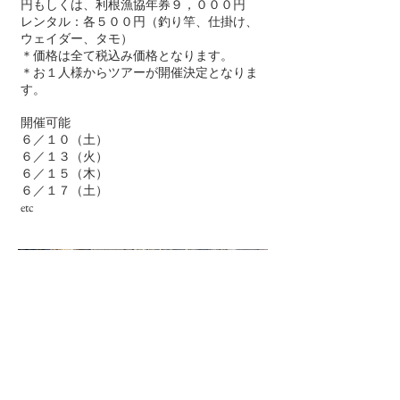
円もしくは、利根漁協年券９，０００円
レンタル：各
円（釣り竿、仕掛け、
５００
ウェイダー、タモ）
＊価格は全て税込み価格となります。
＊お１人様からツアーが開催決定となりま
す。​
開催可能
６／１０（土）
６／１３（火）
６／１５（木）
６／１７（土）
​etc