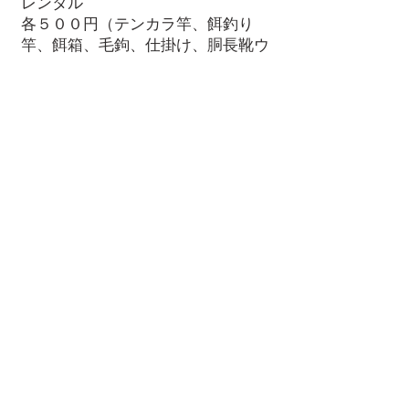
レンタル
各
円（テンカラ竿、餌釣り
５００
竿、餌箱、毛鉤、仕掛け、胴長靴ウ
ェイダー、ヒップウェーダー、リッ
クサック、ヘッドライトなど）
各１，０００円（シムスウェダー、
シムスウェーダーシューズ、フライ
ロッド、フライリール、寝袋、マッ
ト、テントなど）
＊価格は全て税込み価格となます。
＊お１人様からツアーが開催決定と
なります。
＊貸し切り（プライベート）を希望
をされる場合は、ガイド料金＋１
７，０００円となります。
＊
料金のお支払いはツアー終了後に
現金でお願い致します。
お振込をご希望の場合はご相談くだ
さい。