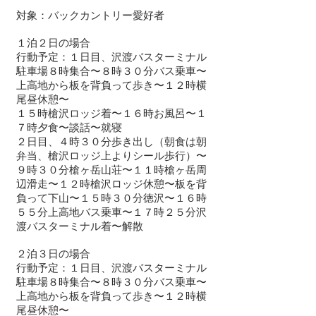
対象：バックカントリー愛好者
１泊２日の場合
行動予定：１日目、沢渡バスターミナル
駐車場８時集合〜８時３０分バス乗車〜
上高地から板を背負って歩き〜１２時横
尾昼休憩〜
１５時槍沢ロッジ着〜１６時お風呂〜１
７時夕食〜談話〜就寝
２日目、４時３０分歩き出し（朝食は朝
弁当、槍沢ロッジ上よりシール歩行）〜
９時３０分槍ヶ岳山荘〜１１時槍ヶ岳周
辺滑走〜１２時槍沢ロッジ休憩〜板を背
負って下山〜１５時３０分徳沢〜１６時
５５分上高地バス乗車〜１７時２５分沢
渡バスターミナル着〜解散
２泊３日の場合
​行動予定：１日目、沢渡バスターミナル
駐車場８時集合〜８時３０分バス乗車〜
上高地から板を背負って歩き〜１２時横
尾昼休憩〜