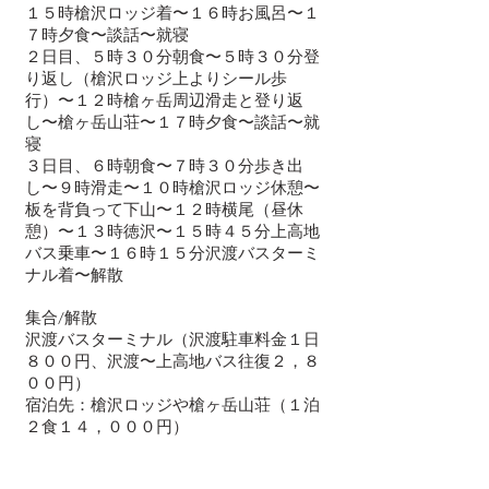
１５時槍沢ロッジ着〜１６時お風呂〜１
７時夕食〜談話〜就寝
２日目、５時３０分朝食〜５時３０分登
り返し（槍沢ロッジ上よりシール歩
行）〜１２時槍ヶ岳周辺滑走と登り返
し〜槍ヶ岳山荘〜１７時夕食〜談話〜就
寝
３日目、６時朝食〜７時３０分歩き出
し〜９時滑走〜１０時槍沢ロッジ休憩〜
板を背負って下山〜１２時横尾（昼休
憩）〜１３時徳沢〜１５時４５分上高地
バス乗車〜１６時１５分沢渡バスターミ
ナル着〜解散
集合/解散
沢渡バスターミナル（沢渡駐車料金１日
８００円、沢渡〜上高地バス往復２，８
００円）
宿泊先：槍沢ロッジや槍ヶ岳山荘（１泊
２食１４，０００円）